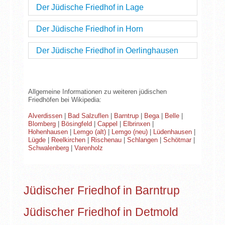
Der Jüdische Friedhof in Lage
Der Jüdische Friedhof in Horn
Der Jüdische Friedhof in Oerlinghausen
Allgemeine Informationen zu weiteren jüdischen
Friedhöfen bei Wikipedia:
Michael Brocke, Aubrey Pomerance: Der jüdische
Friedhof in Oerlinghausen. Eine bildlich-textliche
Alverdissen
|
Bad Salzuflen
|
Barntrup
|
Bega
|
Belle
|
Dokumentation.. Verlag für Regionalgeschichte,
Blomberg
|
Bösingfeld
|
Cappel
|
Elbrinxen
|
Bielefeld 1993, ISBN 3-927085-69-3.
Hohenhausen
|
Lemgo (alt)
|
Lemgo (neu)
|
Lüdenhausen
|
Lügde
|
Reelkirchen
|
Rischenau
|
Schlangen
|
Schötmar
|
Schwalenberg
|
Varenholz
Jüdischer Friedhof in Barntrup
Jüdischer Friedhof in Detmold