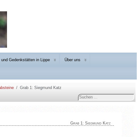
und Gedenkstätten in Lippe
Über uns
absteine
Grab 1: Siegmund Katz
Suchen
...
Grab 1: Siegmund Katz