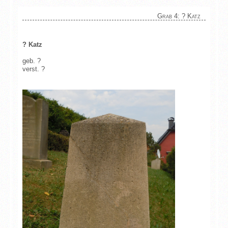
Grab 4: ? Katz
? Katz
geb. ?
verst. ?