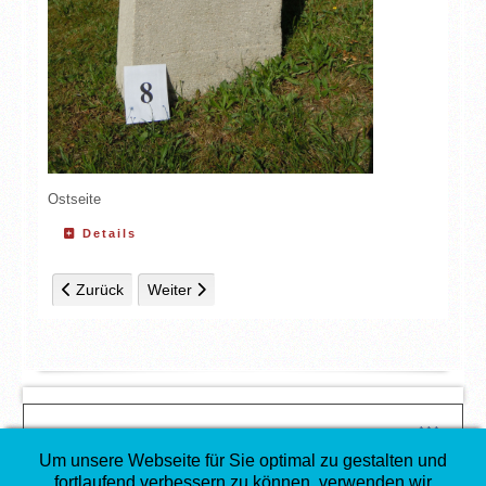
Ostseite
Details
Vorheriger Beitrag: Grab 9: Fanni Fran Salomon Katz
Nächster Beitrag: Grab 7: Samuel Katz
Zurück
Weiter
↑↑↑
COPYRIGHT
Um unsere Webseite für Sie optimal zu gestalten und
©
Gesellschaft für Christlich-Jüdische Zusammenarbeit in
fortlaufend verbessern zu können, verwenden wir