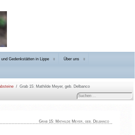
und Gedenkstätten in Lippe
Über uns
absteine
Grab 15: Mathilde Meyer, geb. Delbanco
Suchen
...
Grab 15: Mathilde Meyer, geb. Delbanco