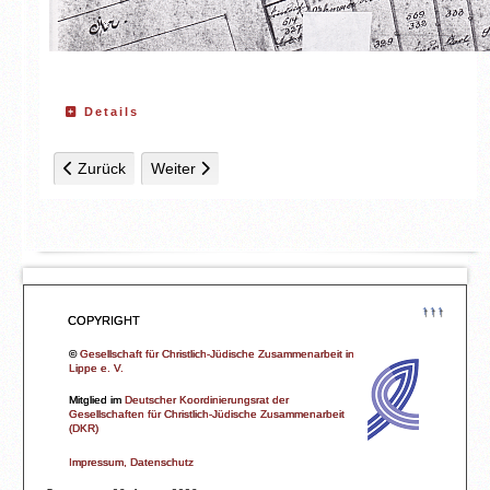
Details
Vorheriger Beitrag: Karte 2: 1880
Nächster Beitrag: Karte 4: 1945
Zurück
Weiter
↑↑↑
COPYRIGHT
©
Gesellschaft für Christlich-Jüdische Zusammenarbeit in
Lippe e. V.
Mitglied im
Deutscher Koordinierungsrat der
Gesellschaften für Christlich-Jüdische Zusammenarbeit
(DKR)
Impressum, Datenschutz