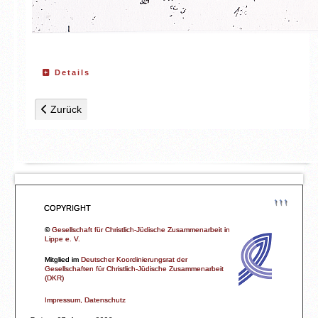
Details
Vorheriger Beitrag: Karte 4: 1945
Zurück
↑↑↑
COPYRIGHT
©
Gesellschaft für Christlich-Jüdische Zusammenarbeit in
Lippe e. V.
Mitglied im
Deutscher Koordinierungsrat der
Gesellschaften für Christlich-Jüdische Zusammenarbeit
(DKR)
Impressum, Datenschutz