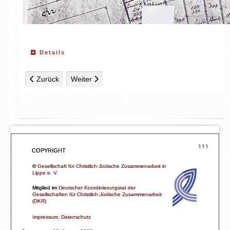
Details
Vorheriger Beitrag: Karte 2: 1880
Nächster Beitrag: Karte 4: 1945
Zurück
Weiter
↑↑↑
COPYRIGHT
©
Gesellschaft für Christlich-Jüdische Zusammenarbeit in
Lippe e. V.
Mitglied im
Deutscher Koordinierungsrat der
Gesellschaften für Christlich-Jüdische Zusammenarbeit
(DKR)
Impressum, Datenschutz