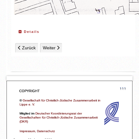
Details
Vorheriger Beitrag: Karte 3: 1903
Nächster Beitrag: Karte 5: 1954
Zurück
Weiter
↑↑↑
COPYRIGHT
©
Gesellschaft für Christlich-Jüdische Zusammenarbeit in
Lippe e. V.
Mitglied im
Deutscher Koordinierungsrat der
Gesellschaften für Christlich-Jüdische Zusammenarbeit
(DKR)
Impressum, Datenschutz