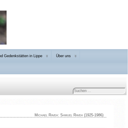
d Gedenkstätten in Lippe
Über uns
Suchen
...
Michael Raveh: Shmuel Raveh (1925-1986)