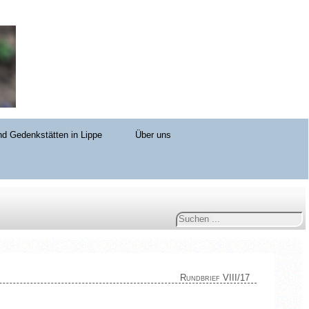
d Gedenkstätten in Lippe
Über uns
Suchen
...
Rundbrief VIII/17