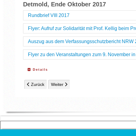
Detmold, Ende Oktober 2017
Rundbrief VIII 2017
Flyer: Aufruf zur Solidarität mit Prof. Kellig bei
Auszug aus dem Verfassungsschutzbericht NRW 2
Flyer zu den Veranstaltungen zum 9. November i
Details
Vorheriger Beitrag: Rundbrief I/18
Nächster Beitrag: Rundbrief VII/17
Zurück
Weiter
COPYRIGHT