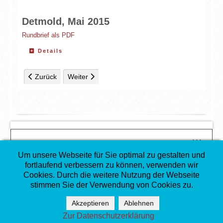
Detmold, Mai 2015
Rundbrief als PDF
Details
Vorheriger Beitrag: Rundbrief III/15
Nächster Beitrag: Ältere Rundbriefe
Zurück
Weiter
↑↑↑
COPYRIGHT
Um unsere Webseite für Sie optimal zu gestalten und
©
Gesellschaft für Christlich-Jüdische Zusammenarbeit in
fortlaufend verbessern zu können, verwenden wir
Lippe e. V.
Cookies. Durch die weitere Nutzung der Webseite
Mitglied im
Deutscher Koordinierungsrat der
stimmen Sie der Verwendung von Cookies zu.
Gesellschaften für Christlich-Jüdische Zusammenarbeit
(DKR)
Akzeptieren
Ablehnen
Impressum, Datenschutz
Zur Datenschutzerklärung