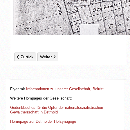
Vorheriger Beitrag: Karte 4: 1945
Nächster Beitrag: Karte 2: 1880
Zurück
Weiter
Flyer mit
Informationen zu unserer Gesellschaft, Beitritt
Weitere Hompages der Gesellschaft:
Gedenkbuches für die Opfer der nationalsozialistischen
Gewaltherrschaft in Detmold
Homepage zur Detmolder Hofsynagoge